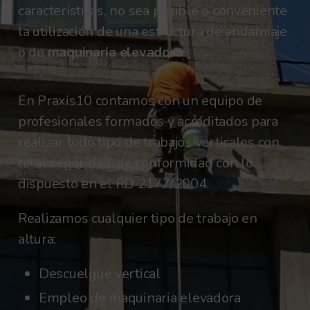
características, no sea posible o conveniente
la utilización de una estructura de andamiaje
o de
maquinaria elevadora
.
En Praxis10 contamos con un equipo de
profesionales formados y acreditados para
realizar todo tipo de trabajos verticales con
total seguridad, de conformidad con lo
dispuesto en el RD 2177/2004.
Realizamos cualquier tipo de trabajo en
altura:
Descuelgue vertical
Empleo de maquinaria elevadora